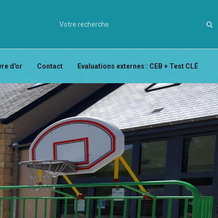
vre d'or
Contact
Evaluations externes : CEB + Test CLÉ