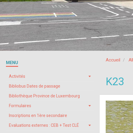
Accueil
A
MENU
Activités
K23
Bibliobus Dates de passage
Bibliothèque Province de Luxembourg
Formulaires
Inscriptions en 1ère secondaire
Evaluations externes : CEB + Test CLÉ