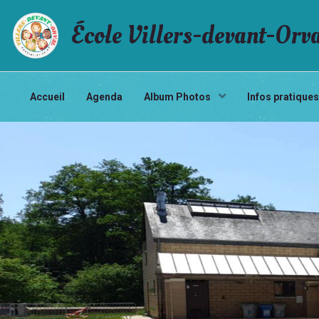
École Villers-devant-Orv
Accueil
Agenda
Album Photos
Infos pratique