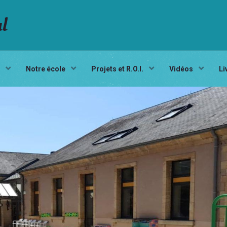
al
s
Notre école
Projets et R.O.I.
Vidéos
Li