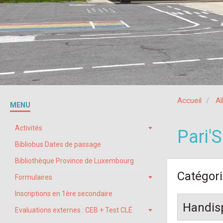
Accueil
A
MENU
Activités
Pari'S
Bibliobus Dates de passage
Bibliothèque Province de Luxembourg
Catégor
Formulaires
Inscriptions en 1ère secondaire
Handis
Evaluations externes : CEB + Test CLÉ