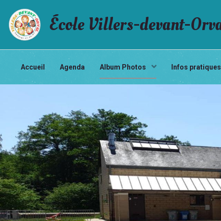
École Villers-devant-Orv
Accueil
Agenda
Album Photos
Infos pratique