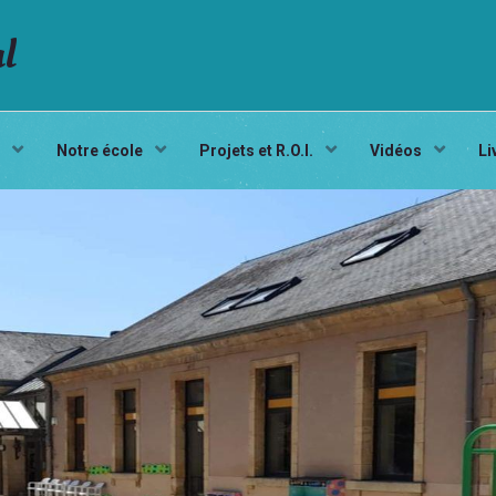
al
s
Notre école
Projets et R.O.I.
Vidéos
Li