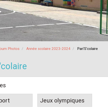
lbum Photos
Année scolaire 2023-2024
Pari'S'colaire
'colaire
ies
port
Jeux olympiques