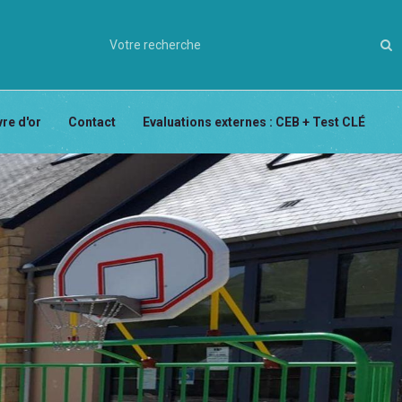
vre d'or
Contact
Evaluations externes : CEB + Test CLÉ