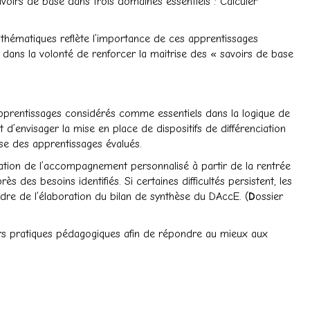
avoirs de base dans trois domaines essentiels : Calculer
mathématiques reflète l’importance de ces apprentissages
t dans la volonté de renforcer la maitrise des « savoirs de base
s apprentissages considérés comme essentiels dans la logique de
 d’envisager la mise en place de dispositifs de différenciation
se des apprentissages évalués.
isation de l’accompagnement personnalisé à partir de la rentrée
 des besoins identifiés. Si certaines difficultés persistent, les
cadre de l’élaboration du bilan de synthèse du DAccE. (
D
ossier
leurs pratiques pédagogiques afin de répondre au mieux aux