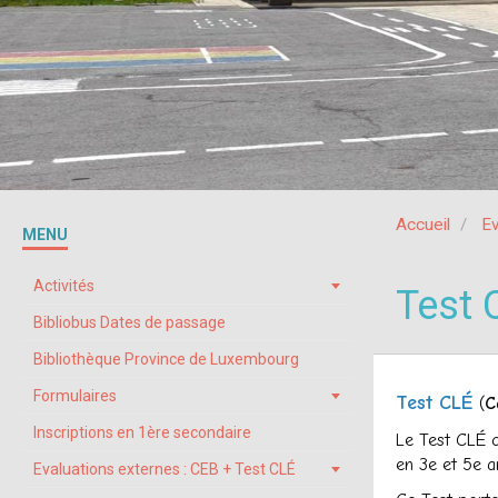
Accueil
Ev
MENU
Activités
Test 
Bibliobus Dates de passage
Bibliothèque Province de Luxembourg
Formulaires
Test CLÉ
(
C
Inscriptions en 1ère secondaire
Le Test CLÉ o
en 3e et 5e a
Evaluations externes : CEB + Test CLÉ