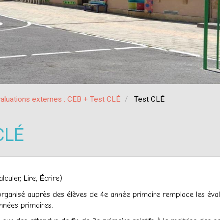
aluations externes : CEB + Test CLÉ
Test CLÉ
CLÉ
alculer,
L
ire,
É
crire)
rganisé auprès des élèves de 4e année primaire remplace les éva
nnées primaires.