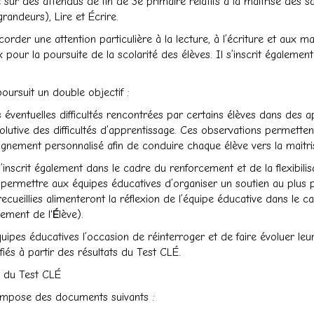
 sur des attendus de fin de 3e primaire relatifs à la maitrise des s
randeurs), Lire et Écrire.
corder une attention particulière à la lecture, à l’écriture et aux 
pour la poursuite de la scolarité des élèves. Il s’inscrit égalemen
oursuit un double objectif :
les éventuelles difficultés rencontrées par certains élèves dans de
olutive des difficultés d’apprentissage. Ces observations permettent
nement personnalisé afin de conduire chaque élève vers la maitri
’inscrit également dans le cadre du renforcement et de la flexibil
permettre aux équipes éducatives d’organiser un soutien au plus près
recueillies alimenteront la réflexion de l’équipe éducative dans le 
ment de l'
É
lève).
équipes éducatives l’occasion de réinterroger et de faire évoluer 
fiés à partir des résultats du Test CLÉ.
 du Test CLÉ
ompose des documents suivants :