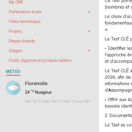
Ce Test porte
My ONE
(nombres et g
Partenaires école
Le choix d’ac
Pôles territoriaux
fondamentaux 
».
Projets
Le Test CLÉ p
Repas chauds
• Identifier 
Stages
l’approche év
Fruits, légumes et produits laitiers
et d’accompag
Le Test CLÉ s
MÉTÉO
2026, afin de 
Florenville
informations 
d'
Acc
ompagne
°C
24
Nuageux
• Offrir aux 
Min: 24 °C | Max: 24 °C | Vent: 15 kmh 286°
besoins identi
2. Documents
Le Test se c