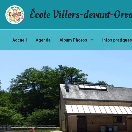
École Villers-devant-Orv
Accueil
Agenda
Album Photos
Infos pratique