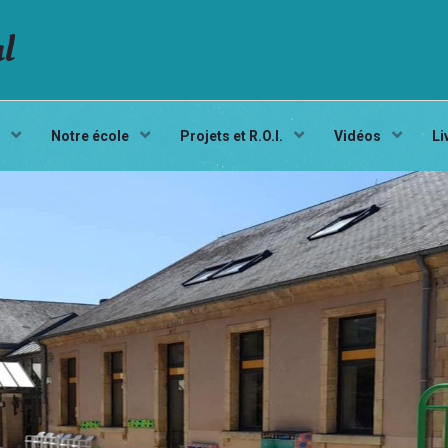
al
s
Notre école
Projets et R.O.I.
Vidéos
Li