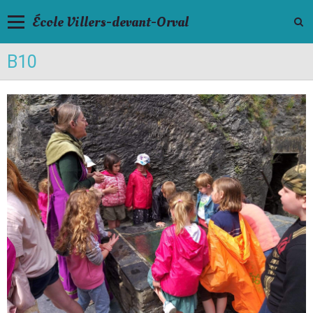
École Villers-devant-Orval
B10