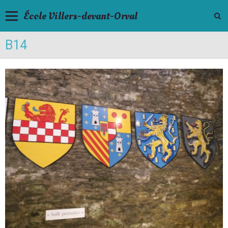
École Villers-devant-Orval
B14