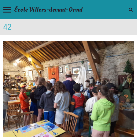
École Villers-devant-Orval
42