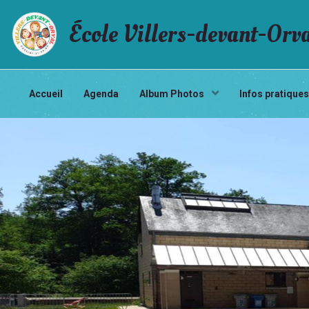
École Villers-devant-Orv
Accueil
Agenda
Album Photos
Infos pratique