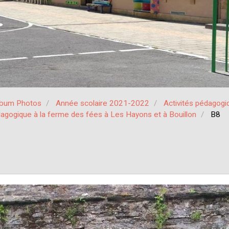
lbum Photos
Année scolaire 2021-2022
Activités pédagogi
dagogique à la ferme des fées à Les Hayons et à Bouillon
B8