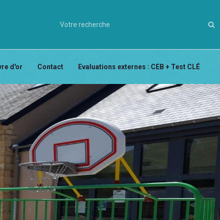
vre d'or
Contact
Evaluations externes : CEB + Test CLÉ