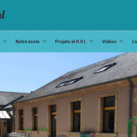
al
s
Notre école
Projets et R.O.I.
Vidéos
Li