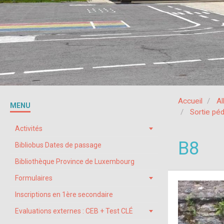
Accueil
A
MENU
Sortie pé
Activités
B8
Bibliobus Dates de passage
Bibliothèque Province de Luxembourg
Formulaires
Inscriptions en 1ère secondaire
Evaluations externes : CEB + Test CLÉ