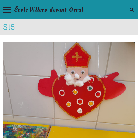
École Villers-devant-Orval
St5