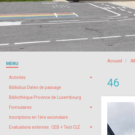
Accueil
A
MENU
Activités
46
Bibliobus Dates de passage
Bibliothèque Province de Luxembourg
Formulaires
Inscriptions en 1ère secondaire
Evaluations externes : CEB + Test CLÉ