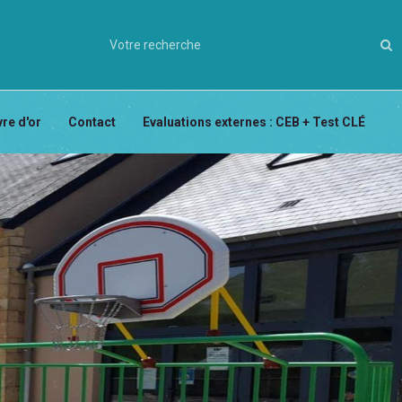
vre d'or
Contact
Evaluations externes : CEB + Test CLÉ