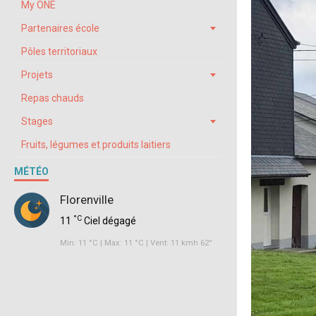
My ONE
Partenaires école
Pôles territoriaux
Projets
Repas chauds
Stages
Fruits, légumes et produits laitiers
MÉTÉO
Florenville
°C
11
Ciel dégagé
Min: 11 °C | Max: 11 °C | Vent: 11 kmh 62°