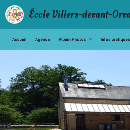
École Villers-devant-Orv
Accueil
Agenda
Album Photos
Infos pratique