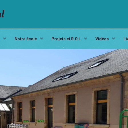
al
s
Notre école
Projets et R.O.I.
Vidéos
Li