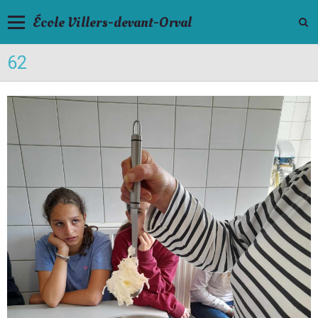
École Villers-devant-Orval
62