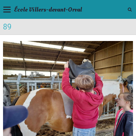
École Villers-devant-Orval
89