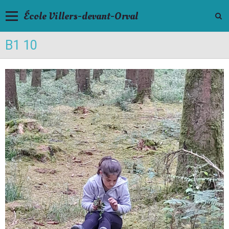
École Villers-devant-Orval
B1 10