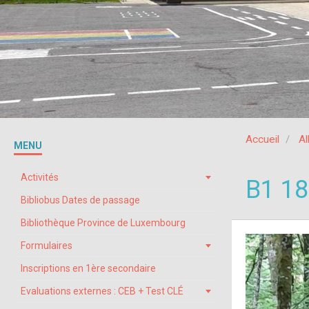
Accueil
A
MENU
Activités
B1 18
Bibliobus Dates de passage
Bibliothèque Province de Luxembourg
Formulaires
Inscriptions en 1ère secondaire
Evaluations externes : CEB + Test CLÉ