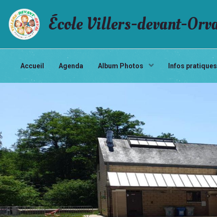
École Villers-devant-Orv
Accueil
Agenda
Album Photos
Infos pratique