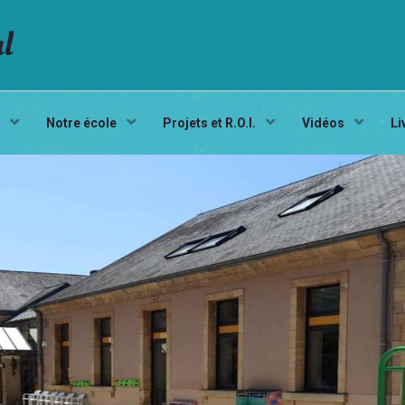
al
s
Notre école
Projets et R.O.I.
Vidéos
Li