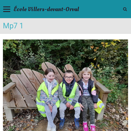
École Villers-devant-Orval
Mp7 1