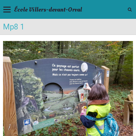
École Villers-devant-Orval
Mp8 1